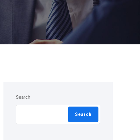
Search
Search