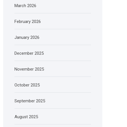
March 2026
February 2026
January 2026
December 2025
November 2025
October 2025
September 2025
August 2025