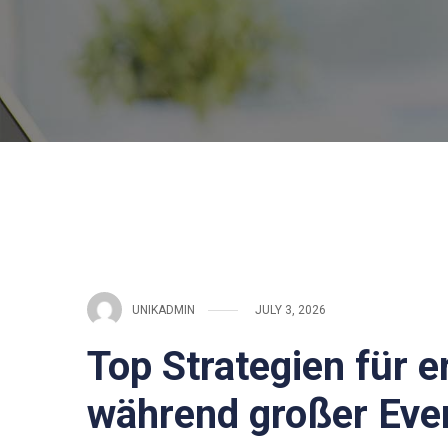
UNIKADMIN
JULY 3, 2026
Top Strategien für 
während großer Eve