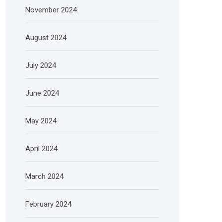
November 2024
August 2024
July 2024
June 2024
May 2024
April 2024
March 2024
February 2024