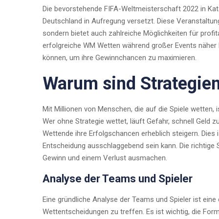
Die bevorstehende FIFA-Weltmeisterschaft 2022 in Kata
Deutschland in Aufregung versetzt. Diese Veranstaltung
sondern bietet auch zahlreiche Möglichkeiten für profit
erfolgreiche WM Wetten während großer Events näher be
können, um ihre Gewinnchancen zu maximieren.
Warum sind Strategie
Mit Millionen von Menschen, die auf die Spiele wetten, 
Wer ohne Strategie wettet, läuft Gefahr, schnell Geld 
Wettende ihre Erfolgschancen erheblich steigern. Dies 
Entscheidung ausschlaggebend sein kann. Die richtige 
Gewinn und einem Verlust ausmachen.
Analyse der Teams und Spieler
Eine gründliche Analyse der Teams und Spieler ist eine
Wettentscheidungen zu treffen. Es ist wichtig, die For