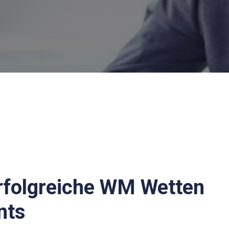
erfolgreiche WM Wetten
nts