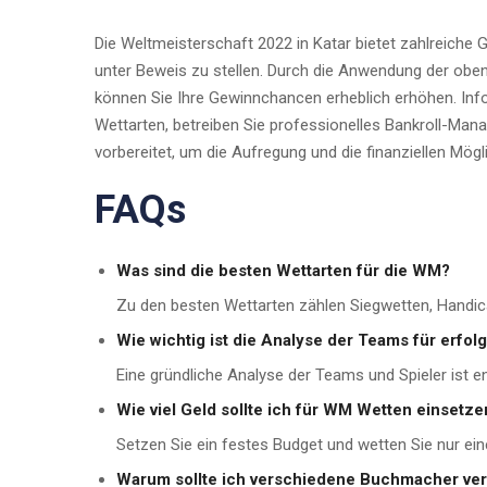
Die Weltmeisterschaft 2022 in Katar bietet zahlreiche 
unter Beweis zu stellen. Durch die Anwendung der obe
können Sie Ihre Gewinnchancen erheblich erhöhen. Info
Wettarten, betreiben Sie professionelles Bankroll-Mana
vorbereitet, um die Aufregung und die finanziellen Mög
FAQs
Was sind die besten Wettarten für die WM?
Zu den besten Wettarten zählen Siegwetten, Handi
Wie wichtig ist die Analyse der Teams für erfo
Eine gründliche Analyse der Teams und Spieler ist 
Wie viel Geld sollte ich für WM Wetten einsetze
Setzen Sie ein festes Budget und wetten Sie nur ei
Warum sollte ich verschiedene Buchmacher ve