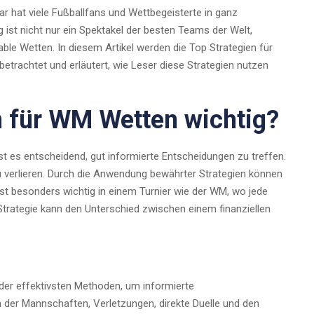
r hat viele Fußballfans und Wettbegeisterte in ganz
 ist nicht nur ein Spektakel der besten Teams der Welt,
able Wetten. In diesem Artikel werden die Top Strategien für
trachtet und erläutert, wie Leser diese Strategien nutzen
n für WM Wetten wichtig?
ist es entscheidend, gut informierte Entscheidungen zu treffen.
zu verlieren. Durch die Anwendung bewährter Strategien können
ist besonders wichtig in einem Turnier wie der WM, wo jede
Strategie kann den Unterschied zwischen einem finanziellen
 der effektivsten Methoden, um informierte
m der Mannschaften, Verletzungen, direkte Duelle und den