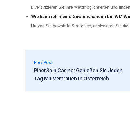
Diversifizieren Sie Ihre Wettmöglichkeiten und find
Wie kann ich meine Gewinnchancen bei WM We
Nutzen Sie bewährte Strategien, analysieren Sie die 
Prev Post
PiperSpin Casino: Genießen Sie Jeden
Tag Mit Vertrauen In Österreich