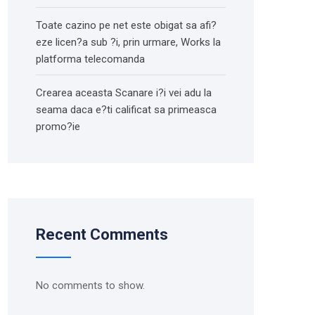
Toate cazino pe net este obigat sa afi?
eze licen?a sub ?i, prin urmare, Works la
platforma telecomanda
Crearea aceasta Scanare i?i vei adu la
seama daca e?ti calificat sa primeasca
promo?ie
Recent Comments
No comments to show.