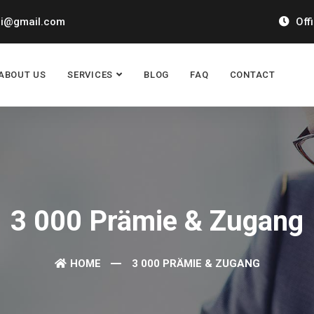
ai@gmail.com
Off
ABOUT US
SERVICES
BLOG
FAQ
CONTACT
3 000 Prämie & Zugang
HOME
3 000 PRÄMIE & ZUGANG