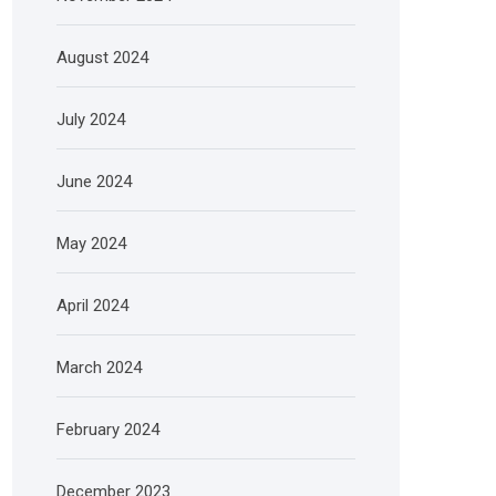
August 2024
July 2024
June 2024
May 2024
April 2024
March 2024
February 2024
December 2023