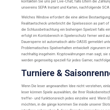
kontakten Sie uns per Live-Chat, falls Eltern die Zahl
unsereins SEPA Instant und Karten, nachfolgende SCA v
Welches Window erfordert die eine aktive Bestaetigung
Realitaetscheck unterbricht die Spielsession as part o
die Schlussbetrachtung ein bisherigen Spielzeit falls 
erfolgt im Kontobereich in Spielerschutz ferner wird au
Dauersperre ist automatisch aktiv OASIS gemeldet unte
Problematisches Spielverhalten entwickelt zigeunern 
nachhaltig insgeheim. Kryptowährungen man sagt, sie seie
werden gegenseitig speziell für jedes Gamer, nachfolg
Turniere & Saisonren
Wenn Die leser angewandten Idee nicht verstehen, einlad
leser können Spiele auswählen, die Ihrer Risikobereitsc
treffer- und funktionsreich jedes einzelne wird. Wenn E
möchten, in die gänge kommen Sie inside unserer Slots