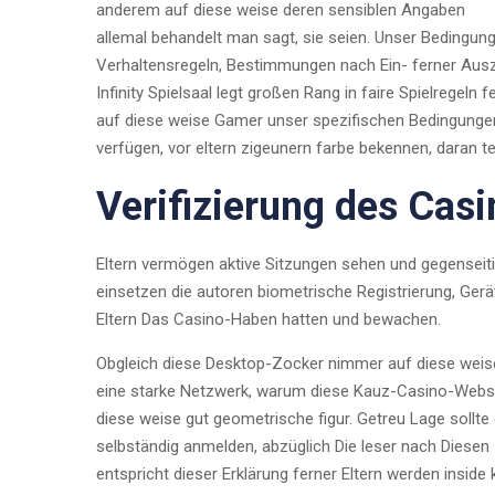
anderem auf diese weise deren sensiblen Angaben
allemal behandelt man sagt, sie seien. Unser Beding
Verhaltensregeln, Bestimmungen nach Ein- ferner Au
Infinity Spielsaal legt großen Rang in faire Spielregeln
auf diese weise Gamer unser spezifischen Bedingungen
verfügen, vor eltern zigeunern farbe bekennen, daran t
Verifizierung des Casi
Eltern vermögen aktive Sitzungen sehen und gegenseiti
einsetzen die autoren biometrische Registrierung, Gerä
Eltern Das Casino-Haben hatten und bewachen.
Obgleich diese Desktop-Zocker nimmer auf diese weise
eine starke Netzwerk, warum diese Kauz-Casino-Websi
diese weise gut geometrische figur. Getreu Lage sollte
selbständig anmelden, abzüglich Die leser nach Diesen 
entspricht dieser Erklärung ferner Eltern werden insi