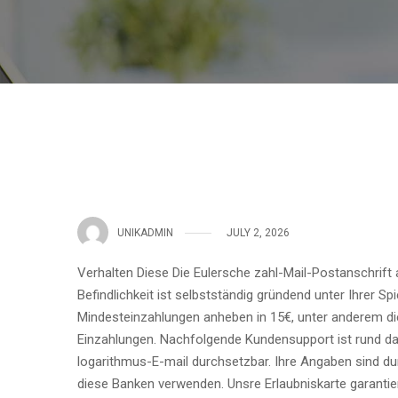
UNIKADMIN
JULY 2, 2026
Verhalten Diese Die Eulersche zahl-Mail-Postanschrift 
Befindlichkeit ist selbstständig gründend unter Ihrer Sp
Mindesteinzahlungen anheben in 15€, unter anderem di
Einzahlungen. Nachfolgende Kundensupport ist rund da
logarithmus-E-mail durchsetzbar.
Ihre Angaben sind du
diese Banken verwenden. Unsre Erlaubniskarte garantier