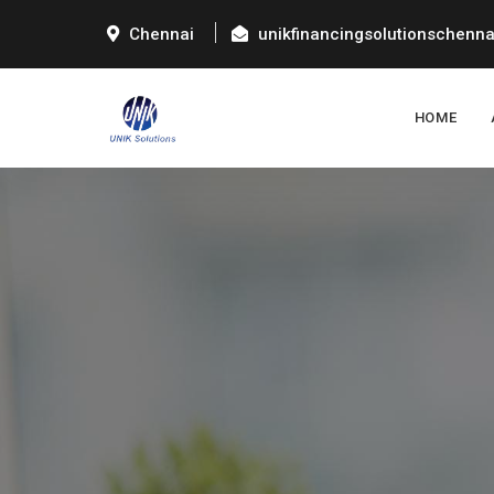
Chennai
unikfinancingsolutionschenn
HOME