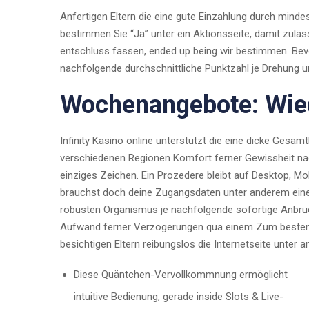
Anfertigen Eltern die eine gute Einzahlung durch minde
bestimmen Sie “Ja” unter ein Aktionsseite, damit zulässi
entschluss fassen, ended up being wir bestimmen. Bevor 
nachfolgende durchschnittliche Punktzahl je Drehung
Wochenangebote: Wiede
Infinity Kasino online unterstützt die eine dicke Gesa
verschiedenen Regionen Komfort ferner Gewissheit nac
einziges Zeichen. Ein Prozedere bleibt auf Desktop, M
brauchst doch deine Zugangsdaten unter anderem einen
robusten Organismus je nachfolgende sofortige Anbruc
Aufwand ferner Verzögerungen qua einem Zum besten ge
besichtigen Eltern reibungslos die Internetseite unter an
Diese Quäntchen-Vervollkommnung ermöglicht
intuitive Bedienung, gerade inside Slots & Live-