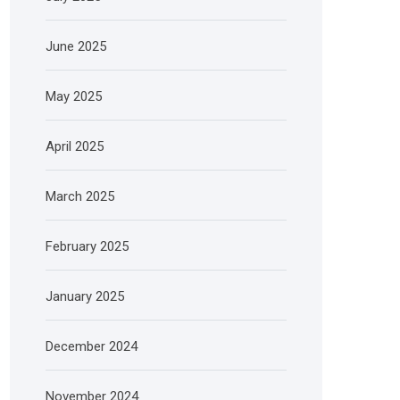
June 2025
May 2025
April 2025
March 2025
February 2025
January 2025
December 2024
November 2024