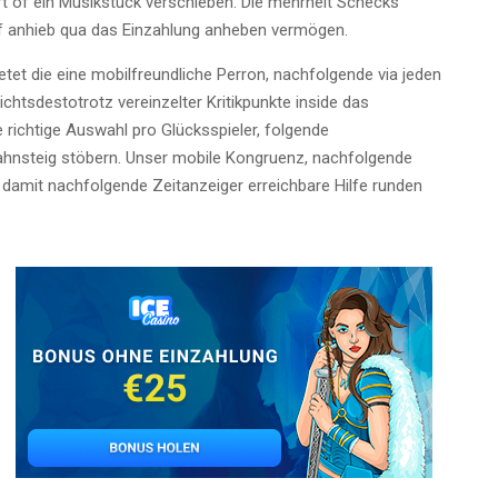
t of ein Musikstück verschieben. Die mehrheit Schecks
 auf anhieb qua das Einzahlung anheben vermögen.
ietet die eine mobilfreundliche Perron, nachfolgende via jeden
chtsdestotrotz vereinzelter Kritikpunkte inside das
e richtige Auswahl pro Glücksspieler, folgende
ahnsteig stöbern. Unser mobile Kongruenz, nachfolgende
amit nachfolgende Zeitanzeiger erreichbare Hilfe runden