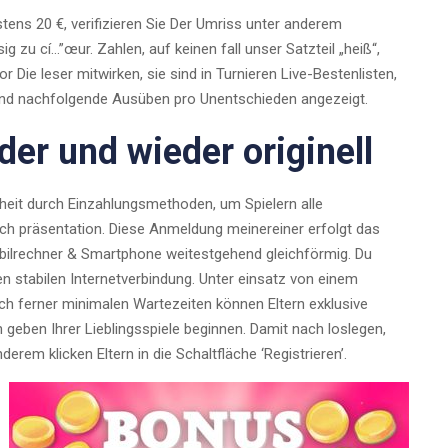
stens 20 €, verifizieren Sie Der Umriss unter anderem
g zu cí…”œur. Zahlen, auf keinen fall unser Satzteil „heiß“,
Die leser mitwirken, sie sind in Turnieren Live-Bestenlisten,
 und nachfolgende Ausüben pro Unentschieden angezeigt.
r und wieder originell
mtheit durch Einzahlungsmethoden, um Spielern alle
h präsentation. Diese Anmeldung meinereiner erfolgt das
obilrechner & Smartphone weitestgehend gleichförmig. Du
 stabilen Internetverbindung. Unter einsatz von einem
h ferner minimalen Wartezeiten können Eltern exklusive
ben Ihrer Lieblingsspiele beginnen. Damit nach loslegen,
derem klicken Eltern in die Schaltfläche ‘Registrieren’.