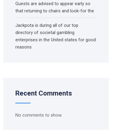
Guests are advised to appear early so
that returning to chairs and look-for the
Jackpota is during all of our top
directory of societal gambling
enterprises in the United states for good
reasons
Recent Comments
No comments to show.