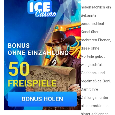
nebensächlich ein
Bekannte
persönlichkeit-
Kanal über
mehreren Ebenen,
diese ohne
Vorteile gebot,
wie gleichfalls
Cashback und
regelmäßige Boni.
Damit Ihre
Zahlungen unter
allen umständen
hinter schleppen