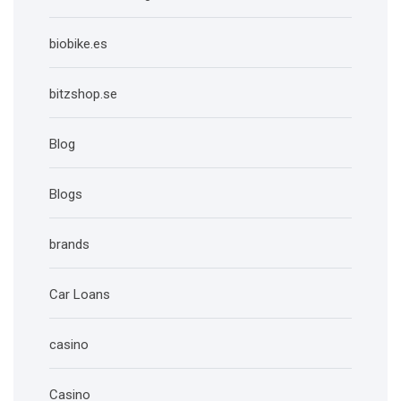
biobike.es
bitzshop.se
Blog
Blogs
brands
Car Loans
casino
Casino