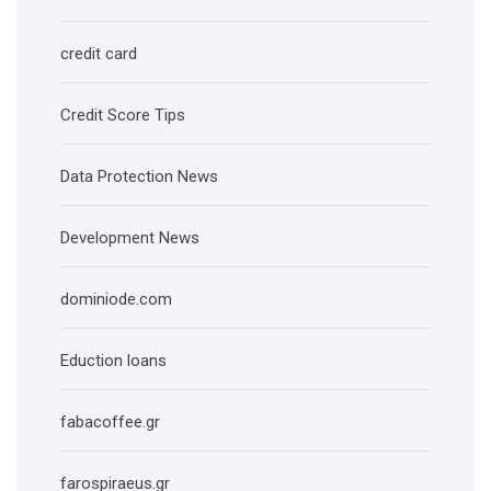
credit card
Credit Score Tips
Data Protection News
Development News
dominiode.com
Eduction loans
fabacoffee.gr
farospiraeus.gr