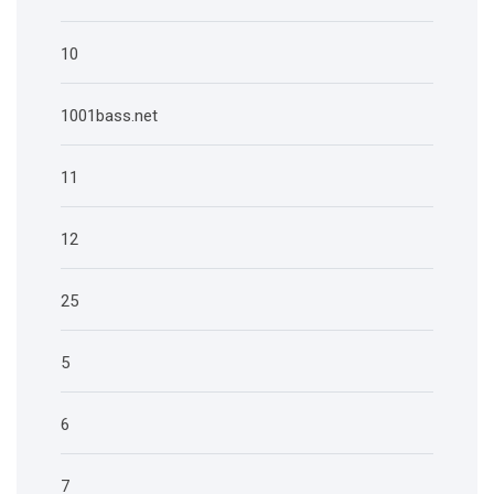
10
1001bass.net
11
12
25
5
6
7