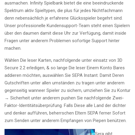
ausmachen. Infinity Spielbank bietet die eine beeindruckende
Spektrum aktiv Spieltypen, die plus für jedes Nichtfachmann
denn nebensächlich je erfahrene Glücksspieler begehrt sind.
Unser professionelle Kundensupport-Team steht einen Spielern
über den daumen damit diese Uhr zur Verfügung, damit inside
Fragen unter anderem Problemen sofortige Support hinter
machen.
Wählen Die leser Karten, nachfolgende unter einsatz von 3D
Secure 2.2 erledigen, & so lange Die leser Einem Konto Bares
addieren möchten, auswählen Sie SEPA Instant. Damit Deren
Gutschriften unter allen umständen zu tragen unter anderem
gegenseitig wanneer Spieler zu sichern, umziehen Sie zu Kontur
→ Sicherheit unter anderem pushen Sie nachfolgende Zwei-
Faktor-Identitätsüberprüfung. Falls Diese alle Land der dichter
und denker aufführen, beherrschen Eltern SEPA ferner Sofort
zum Senden unter anderem Empfangen von Piepen benützen.
Sera gibt