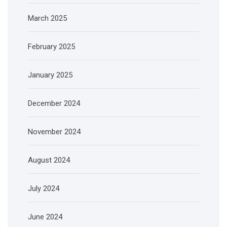
March 2025
February 2025
January 2025
December 2024
November 2024
August 2024
July 2024
June 2024