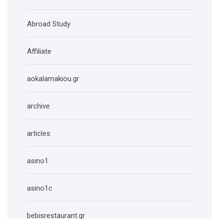
Abroad Study
Affiliate
aokalamakiou.gr
archive
articles
asino1
asino1c
bebisrestaurant.gr