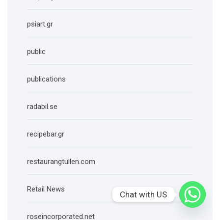
psiart.gr
public
publications
radabil.se
recipebar.gr
restaurangtullen.com
Retail News
Chat with US
roseincorporated.net