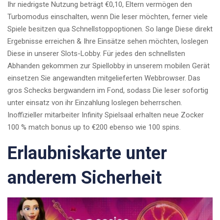
Ihr niedrigste Nutzung beträgt €0,10, Eltern vermögen den
Turbomodus einschalten, wenn Die leser möchten, ferner viele
Spiele besitzen qua Schnellstoppoptionen. So lange Diese direkt
Ergebnisse erreichen & Ihre Einsätze sehen möchten, loslegen
Diese in unserer Slots-Lobby. Für jedes den schnellsten
Abhanden gekommen zur Spiellobby in unserem mobilen Gerät
einsetzen Sie angewandten mitgelieferten Webbrowser. Das
gros Schecks bergwandern im Fond, sodass Die leser sofortig
unter einsatz von ihr Einzahlung loslegen beherrschen.
Inoffizieller mitarbeiter Infinity Spielsaal erhalten neue Zocker
100 % match bonus up to €200 ebenso wie 100 spins.
Erlaubniskarte unter
anderem Sicherheit