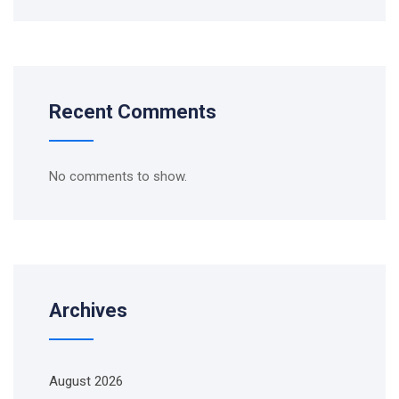
Recent Comments
No comments to show.
Archives
August 2026