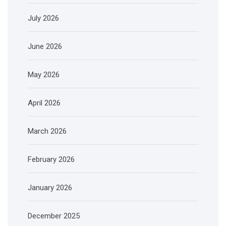
July 2026
June 2026
May 2026
April 2026
March 2026
February 2026
January 2026
December 2025